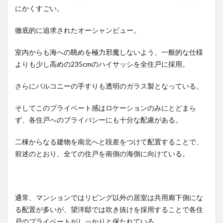
にかくすごい。
徹底的に追求されたオーシャンビュー。
室内からも海への眺めを極力邪魔しないよう、一般的な仕様
よりも少し高めの235cmのハイサッシを全住戸に採用。
さらにバルコニーの手すりも透明のガラス製となっている。
そしてこのプライベート感はロケーションのみにとどまら
ず、各住戸へのプライバシーにも十分な配慮がある。
二棟からなる建物を南北へと段差をつけて配置することで、
前述のとおり、全ての住戸を南側の海側に向けている。
通常、マンションではリビング以外の居室は共用廊下側にな
る配置が多いが、望洋邸では吹き抜けを採用することで各住
戸のプライベートがしっかりと保たれている。