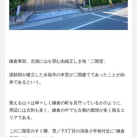
鎌倉東部、北側に山を望む由緒正しき地「二階堂」
源頼朝が建立した永福寺の本堂が二階建てであったことが由
来であるという。
聳える山々は神々しく鎌倉の町を見守っているかのように、
周辺には古刹も多く、鎌倉の中でも古都の風情が多く残るエ
リアである。
この二階堂のすぐ隣、雪ノ下3丁目の清泉小学校付近に“鎌倉