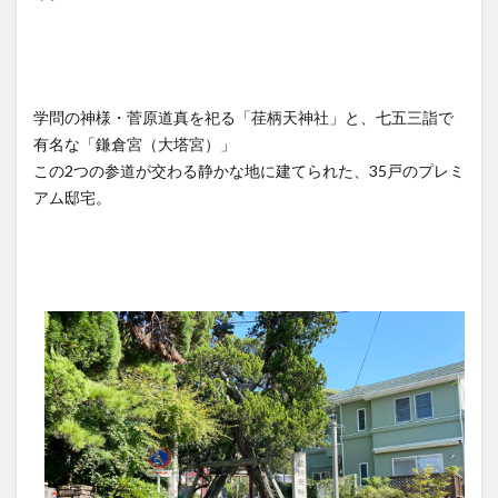
学問の神様・菅原道真を祀る「荏柄天神社」と、七五三詣で
有名な「鎌倉宮（大塔宮）」
この2つの参道が交わる静かな地に建てられた、35戸のプレミ
アム邸宅。